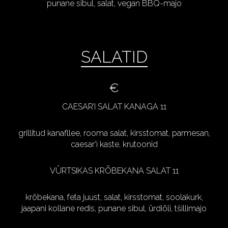
punane sibul, salat, vegan BBQ-majo
SALATID
€
CAESAR’I SALAT KANAGA 11
grillitud kanafllee, rooma salat, kirsstomat, parmesan,
caesar’i kaste, krutoonid
VÜRTSIKAS KRÕBEKANA SALAT 11
krõbekana, feta juust, salat, kirsstomat, soolakurk,
jaapani kollane redis, punane sibul, ürdiõli, tšillimajo