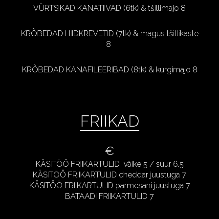
VÜRTSIKAD KANATIIVAD (6tk) & tšillimajo 8
KRÕBEDAD HIIDKREVETID (7tk) & magus tšillikaste
8
KRÕBEDAD KANAFILEERIBAD (8tk) & kurgimajo 8
FRIIKAD
€
KÄSITÖÖ FRIIKARTULID väike 5 / suur 6.5
KÄSITÖÖ FRIIKARTULID cheddar juustuga 7
KÄSITÖÖ FRIIKARTULID parmesani juustuga 7
BATAADI FRIIKARTULID 7