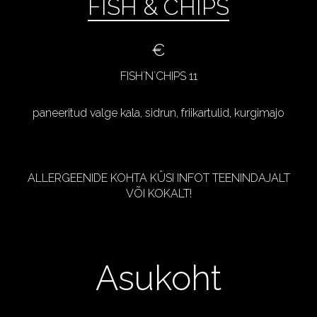
FISH & CHIPS
€
FISH´N´CHIPS 11
paneeritud valge kala, sidrun, friikartulid, kurgimajo
ALLERGEENIDE KOHTA KÜSI INFOT TEENINDAJALT
VÕI KOKALT!
Asukoht