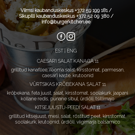
Viimsi kaubanduskeskus
+372 59 199 181
/
Sikupilli kaubanduskeskus
+372 52 09 380
/
info@burgerkitchen.ee
EST
ENG
CAESAR’I SALAT KANAGA 11
grillitud kanafllee, rooma salat, kirsstomat, parmesan,
caesar’i kaste, krutoonid
VÜRTSIKAS KRÕBEKANA SALAT 11
krõbekana, feta juust, salat, kirsstomat, soolakurk, jaapani
kollane redis, punane sibul, ürdiõli, tšillimajo
KITSEJUUSTU-PEEDI SALAT 11
grillitud kitsejuust, mesi, salat, röstitud peet, kirsstomat,
soolakurk, krutoonid, ürdiõli, viigimarja balsamico