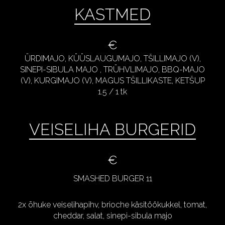
KASTMED
€
ÜRDIMAJO, KÜÜSLAUGUMAJO, TŠILLIMAJO (V),
SINEPI-SIBULA MAJO , TRÜHVLIMAJO, BBQ-MAJO
(V), KURGIMAJO (V), MAGUS TŠILLIKASTE, KETŠUP
1.5 / 1 tk
VEISELIHA BURGERID
€
SMASHED BURGER 11
2x õhuke veiselihapihv, brioche käsitöökukkel, tomat,
cheddar, salat, sinepi-sibula majo