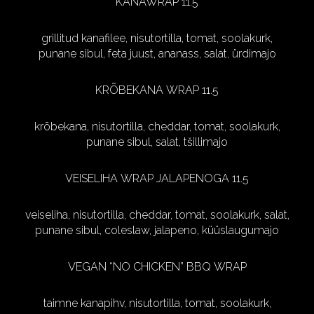
KANAWRAP 11.5
grillitud kanafilee, nisutortilla, tomat, soolakurk,
punane sibul, feta juust, ananass, salat, ürdimajo
KRÕBEKANA WRAP 11.5
krõbekana, nisutortilla, cheddar, tomat, soolakurk,
punane sibul, salat, tšillimajo
VEISELIHA WRAP JALAPENOGA 11.5
veiseliha, nisutortilla, cheddar, tomat, soolakurk, salat,
punane sibul, coleslaw, jalapeno, küüslaugumajo
VEGAN “NO CHICKEN” BBQ WRAP
taimne kanapihv, nisutortilla, tomat, soolakurk,