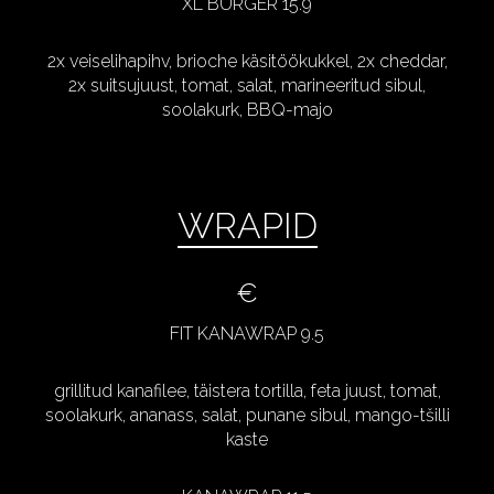
XL BURGER 15.9
2x veiselihapihv, brioche käsitöökukkel, 2x cheddar,
2x suitsujuust, tomat, salat, marineeritud sibul,
soolakurk, BBQ-majo
WRAPID
€
FIT KANAWRAP 9.5
grillitud kanafilee, täistera tortilla, feta juust, tomat,
soolakurk, ananass, salat, punane sibul, mango-tšilli
kaste