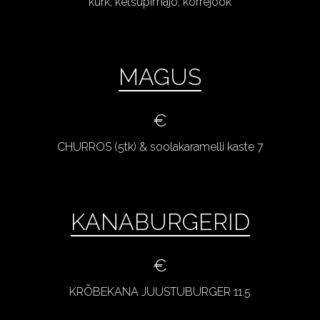
kurk, ketšupimajo, kõrrejook
MAGUS
€
CHURROS (5tk) & soolakaramelli kaste 7
KANABURGERID
€
KRÕBEKANA JUUSTUBURGER 11.5