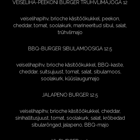
VEISELIHA-PEEKONI BURGER TRÜHVLIMAJOGA 12
veiselihapihv, brioche käsitöökukkel, peekon,
cheddar, tomat, soolakurk, marineeritud sibul, salat,
trühvlimajo
BBQ-BURGER SIBULAMOOSIGA 12.5
veiselihapihv, brioche käsitöökukkel, BBQ-kaste,
cheddar, suitsujuust, tomat, salat, sibulamoos,
soolakurk, küüslaugumajo
JALAPENO BURGER 12.5
veiselihapihv, brioche käsitöökukkel, cheddar,
sinihallitusjuust, tomat, soolakurk, salat, krõbedad
sibularõngad, jalapeno, BBQ-majo